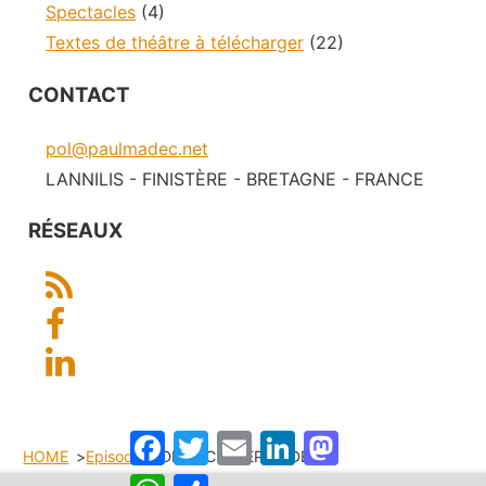
Spectacles
(4)
Textes de théâtre à télécharger
(22)
CONTACT
pol@paulmadec.net
LANNILIS - FINISTÈRE - BRETAGNE - FRANCE
RÉSEAUX
Facebook
Twitter
Email
LinkedIn
Mastodon
HOME
Episode
DISPAC'H - ÉPISODE 1
WhatsApp
Partager