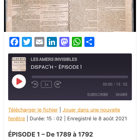
Facebook
Twitter
Email
LinkedIn
Mastodon
WhatsApp
Partager
LES AMERS INVISIBLES
DISPAC'H - ÉPISODE 1
Play
1x
00:00
/
15 : 02
Episode
SUBSCRIBE
SHARE
Télécharger le fichier
|
Jouer dans une nouvelle
SHARE
RSS FEED
fenêtre
|
Durée: 15 : 02
|
Enregistré le 8 août 2021
LINK
ÉPISODE 1 – De 1789 à 1792
EMBED