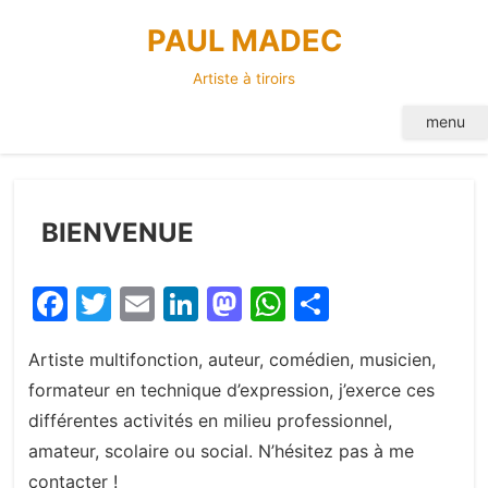
Skip
PAUL MADEC
to
content
Artiste à tiroirs
menu
BIENVENUE
Facebook
Twitter
Email
LinkedIn
Mastodon
WhatsApp
Partager
Artiste multifonction, auteur, comédien, musicien,
formateur en technique d’expression, j’exerce ces
différentes activités en milieu professionnel,
amateur, scolaire ou social. N’hésitez pas à me
contacter !