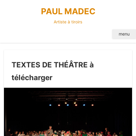
Skip
PAUL MADEC
to
content
Artiste à tiroirs
menu
TEXTES DE THÉÂTRE à
télécharger