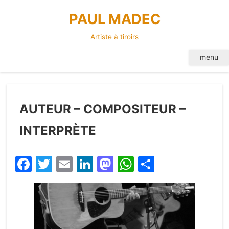
Skip
PAUL MADEC
to
content
Artiste à tiroirs
menu
AUTEUR – COMPOSITEUR –
INTERPRÈTE
Facebook
Twitter
Email
LinkedIn
Mastodon
WhatsApp
Partager