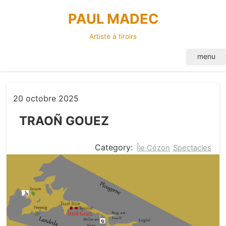
Skip
PAUL MADEC
to
content
Artiste à tiroirs
menu
20 octobre 2025
TRAOÑ GOUEZ
Category:
Île Cézon
Spectacles